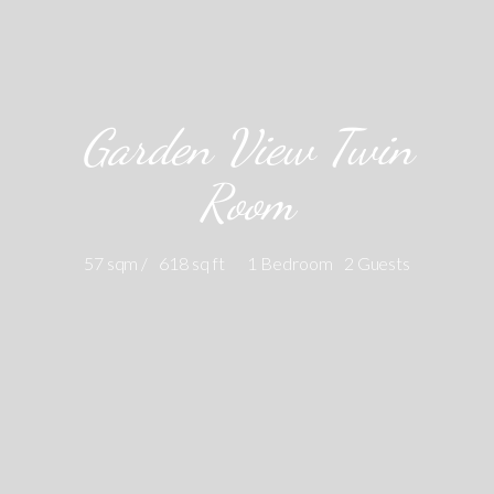
Garden View Twin
Room
57 sqm /
618 sq ft
1 Bedroom
2 Guests