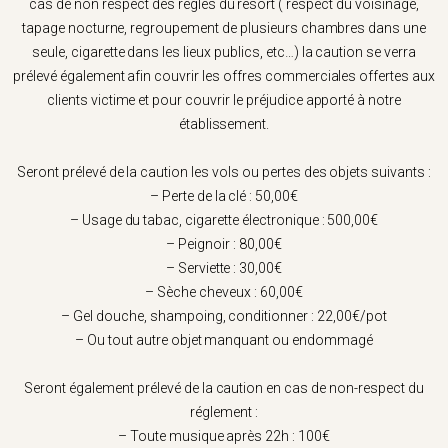
cas de non respect des règles du resort ( respect du voisinage,
tapage nocturne, regroupement de plusieurs chambres dans une
seule, cigarette dans les lieux publics, etc…) la caution se verra
prélevé également afin couvrir les offres commerciales offertes aux
clients victime et pour couvrir le préjudice apporté à notre
établissement.
Seront prélevé de la caution les vols ou pertes des objets suivants :
– Perte de la clé : 50,00€
– Usage du tabac, cigarette électronique : 500,00€
– Peignoir : 80,00
€
– Serviette : 30,00
€
– Sèche cheveux : 60,00
€
– Gel douche, shampoing, conditionner : 22,00
€
/pot
– Ou tout autre objet manquant ou endommagé
Seront également prélevé de la caution en cas de non-respect du
réglement :
– Toute musique après 22h : 100€