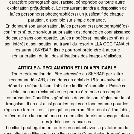
caractère pornographique, raciste, xénophobe ou toute autre
exploitation préjudiciable. Le restaurant tiendra à disposition de
la/les personne(s) photographiée(s) un justificatif de chaque
parution, disponible sur simple demande.
En donnant son autorisation, la/les personne(s) photographié(es)
confirme(nt) que son/leur autorisation est donnée en connaissance
de cause sans contrepartie. La/les modèle(s) manifeste(nt) ainsi
son intérêt et son soutien au travail du resort VILLA OCCITANA et
restaurant SKYBAR. Ils ne pourront prétendre à aucune
rémunération du fait des utilisations des images réalisées.
ARTICLE 8- RECLAMATION ET LOI APPLICABLE
Toute réclamation doit être adressée au SKYBAR par lettre
recommandée A/R, et ce dans un délai de 15 jours suivant le
départ du séjour faisant l’objet de la dite réclamation. Passé ce
délai, aucune réclamation ne pourra être prise en compte.
Les présentes Conditions générales de vente sont régies par la loi
française. Il en est ainsi pour les règles de fond comme pour les
règles de forme. Les litiges qui ne pourront être résolu à l’amiable,
relèveront de la compétence de médiation tourisme voyage, et/ou
des juridictions françaises.
Le client peut également entrer en contact avec la plateforme de
résolution des litiges mise en ligne par la Commission Européenne