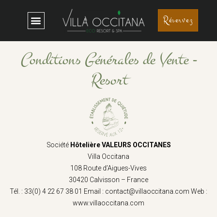
Réservez
Conditions Générales de Vente -
Resort
Société
Hôtelière VALEURS OCCITANES
Villa Occitana
108 Route d’Aigues-Vives
30420 Calvisson – France
Tél. : 33(0) 4 22 67 38 01
Email :
contact@villaoccitana.com
Web :
www.villaoccitana.com