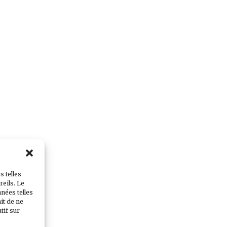
s telles
eils. Le
nées telles
it de ne
tif sur